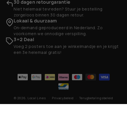
30 dagen retourgarantie
Niet helemaal tevreden? Stuur je bestelling
zorgeloos binnen 30 dagen retour.
Lokaal & duurzaam
On-demand geproduceerd in Nederland. Zo
voorkomen we onnodige verspilling.
3=2 Deal
Voeg 2 posters toe aan je winkelmandje en je krijgt
een 3e helemaal gratis!
Betaalmethoden
© 2026,
Local Lines
Privacybeleid
Terugbetalingsbeleid
Contactgegevens
Algemene voorwaarden
Verzendbeleid
Wettelijke kennisgeving