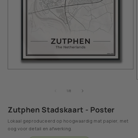
van
1
/
8
Zutphen Stadskaart - Poster
Lokaal geproduceerd op hoogwaardig mat papier, met
oog voor detail en afwerking.