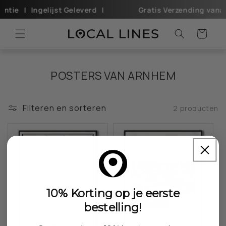
Meteen
 ㅤㅤ|ㅤ ㅤ ㅤㅤIngelijst Geleverdㅤㅤ ㅤ ㅤ|
Gratis Verzending vanaf €25ㅤ ㅤ
naar de
content
Winkelwagen
POSTERS VAN ARNHEM
Filteren en sorteren
2 producten
10% Korting op je eerste
bestelling!