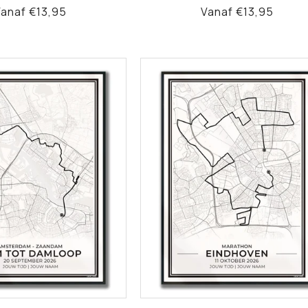
Normale
anaf €13,95
Normale
Vanaf €13,95
rijs
prijs