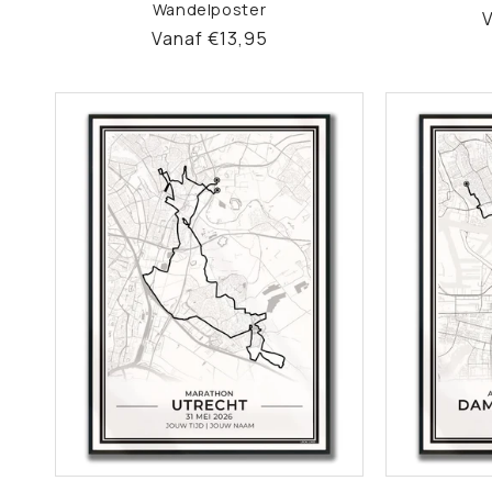
R
Wandelposter
V
Normale
Vanaf €13,95
p
prijs
S