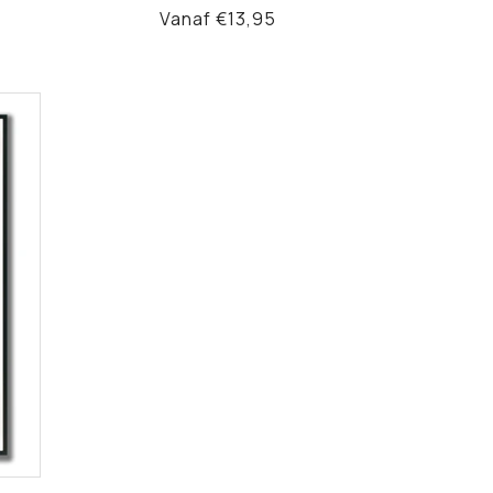
Normale
Vanaf €13,95
prijs