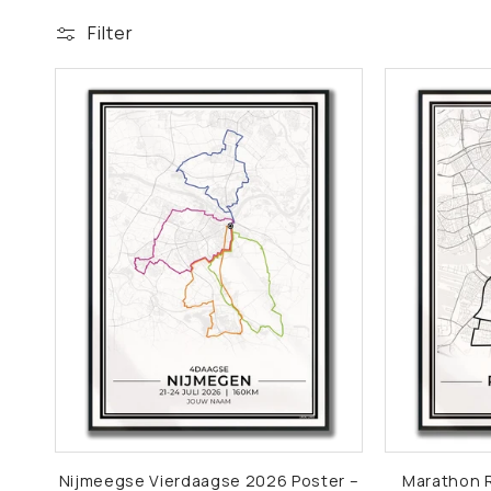
O
Filter
O
P
P
O
S
T
E
Nijmeegse Vierdaagse 2026 Poster –
Marathon 