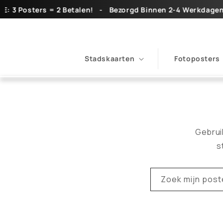
Meteen
3 Posters = 2 Betalen!ㅤ ㅤ ㅤ -ㅤ ㅤ ㅤ Bezorgd Binnen 2-4 Werkdagenㅤ ㅤ ㅤ -ㅤ ㅤ ㅤ
naar de
content
Stadskaarten
Fotoposters
H
A
Gebrui
R
s
D
Zoek mijn post
L