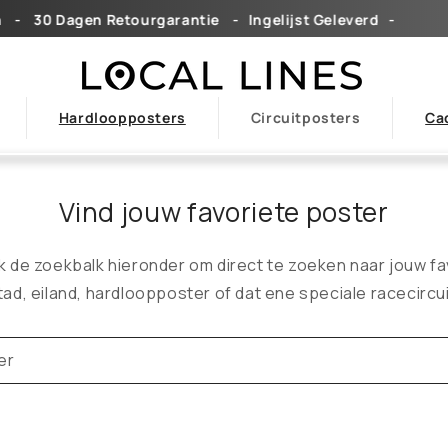
 30 Dagen Retourgarantieㅤ ㅤ ㅤ -ㅤ ㅤ ㅤㅤIngelijst Geleverdㅤㅤ ㅤ ㅤ-
G
Hardloopposters
Circuitposters
Ca
Vind jouw favoriete poster
k de zoekbalk hieronder om direct te zoeken naar jouw fa
tad, eiland, hardloopposter of dat ene speciale racecircui
er