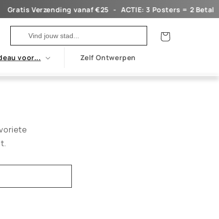
ratis Verzending vanaf €25ㅤ ㅤ ㅤ-ㅤ ㅤ ㅤㅤACTIE: 3 Posters = 2 Betalen!ㅤ ㅤ ㅤ -
Winkelwagen
deau voor...
Zelf Ontwerpen
voriete
t.