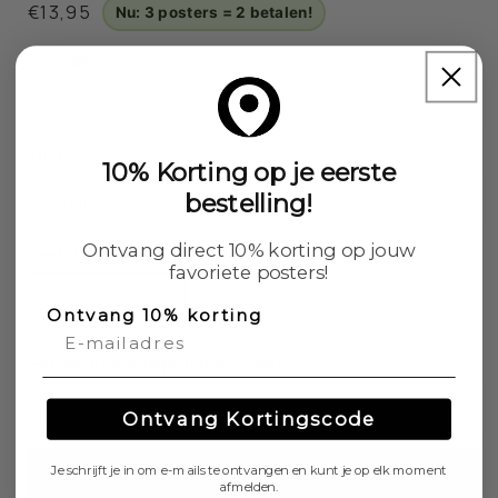
Normale
€13,95
Nu: 3 posters = 2 betalen!
prijs
Formaat
Lijst
10% Korting op je eerste
bestelling!
Ontvang direct 10% korting op jouw
Aantal
favoriete posters!
Aantal
Aantal
Ontvang 10% korting
verlagen
verhogen
voor
voor
Personalisatie (Bijv. tijd en naam)
Zevenheuvelenloop
Zevenheuvelenloop
2026
2026
Ontvang Kortingscode
Poster
Poster
Je schrijft je in om e-mails te ontvangen en kunt je op elk moment
In winkelmandje • €13,95
afmelden.