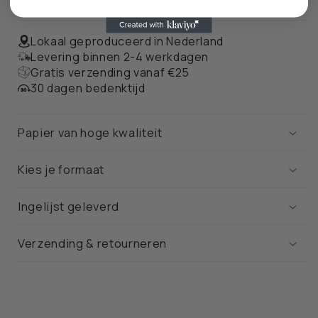
Lokaal geproduceerd in Nederland
Levering binnen 2-4 werkdagen
Gratis verzending vanaf €25
30 dagen bedenktijd
Papier van hoge kwaliteit
Kies je formaat
Ingelijst geleverd
Verzending & retourneren