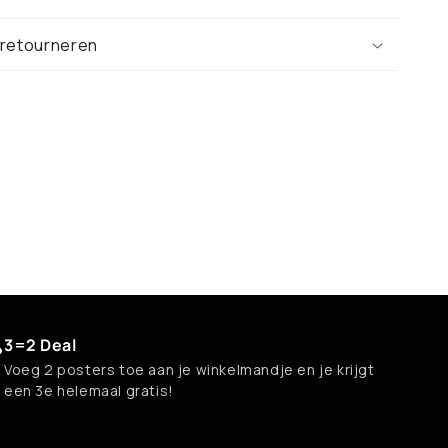
 retourneren
3=2 Deal
Voeg 2 posters toe aan je winkelmandje en je krijgt
een 3e helemaal gratis!