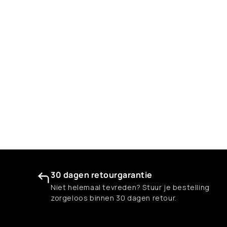
30 dagen retourgarantie
Niet helemaal tevreden? Stuur je bestelling
zorgeloos binnen 30 dagen retour.