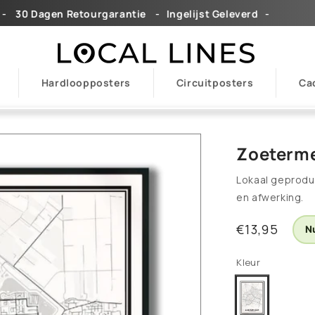
30 Dagen Retourgarantieㅤ ㅤ ㅤ -ㅤ ㅤ ㅤㅤIngelijst Geleverdㅤㅤ ㅤ ㅤ-
Gra
Hardloopposters
Circuitposters
Ca
Zoeterme
Lokaal geprodu
en afwerking.
Normale
€13,95
Nu
prijs
Kleur
Light
Variant
uitverkocht
of