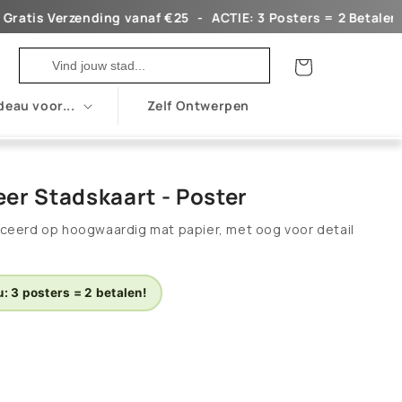
tis Verzending vanaf €25ㅤ ㅤ ㅤ-ㅤ ㅤ ㅤㅤACTIE: 3 Posters = 2 Betalen!ㅤ ㅤ ㅤ -ㅤ 
Winkelwagen
deau voor...
Zelf Ontwerpen
er Stadskaart - Poster
ceerd op hoogwaardig mat papier, met oog voor detail
: 3 posters = 2 betalen!