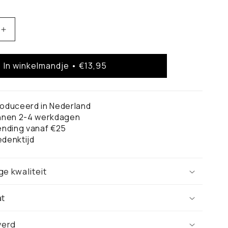
Aantal
verhogen
voor
In winkelmandje • €13,95
r
Zoetermeer
Stadskaart
-
Poster
oduceerd in Nederland
innen 2-4 werkdagen
ending vanaf €25
denktijd
ge kwaliteit
at
verd