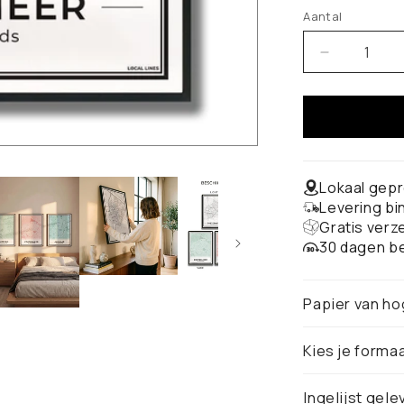
Aantal
Aantal
verlagen
voor
Zoetermee
Stadskaart
-
Poster
Lokaal gepr
Levering b
Gratis verz
30 dagen be
Papier van ho
Kies je forma
Ingelijst gele