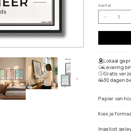
Aantal
Aantal
verlagen
voor
Zoetermee
Stadskaart
-
Poster
Lokaal gepr
Levering b
Gratis verz
30 dagen be
Papier van ho
Kies je forma
Ingelijst gele