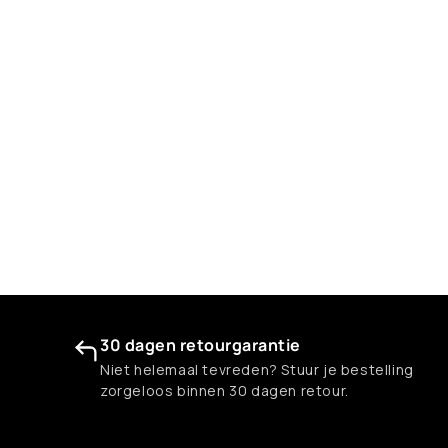
30 dagen retourgarantie
Niet helemaal tevreden? Stuur je bestelling
zorgeloos binnen 30 dagen retour.