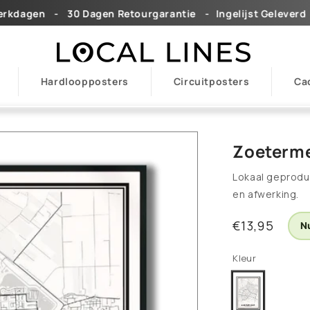
 ㅤ ㅤ -ㅤ ㅤ ㅤ 30 Dagen Retourgarantieㅤ ㅤ ㅤ -ㅤ ㅤ ㅤㅤIngelijst Geleverdㅤㅤ ㅤ ㅤ-
Hardloopposters
Circuitposters
Ca
Zoeterme
Lokaal geprodu
en afwerking.
Normale
€13,95
Nu
prijs
Kleur
Light
Variant
uitverkocht
of