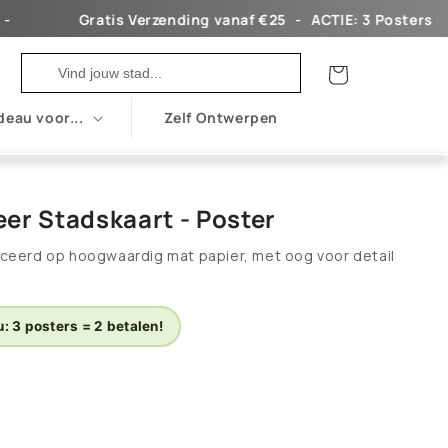
Gratis Verzending vanaf €25ㅤ ㅤ ㅤ-ㅤ ㅤ ㅤㅤACTIE: 3 Posters = 2 Beta
Winkelwagen
deau voor...
Zelf Ontwerpen
er Stadskaart - Poster
ceerd op hoogwaardig mat papier, met oog voor detail
: 3 posters = 2 betalen!