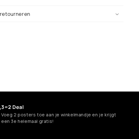
 retourneren
3=2 Deal
Voeg 2 posters toe aan je winkelmandje en je krijgt
een 3e helemaal gratis!