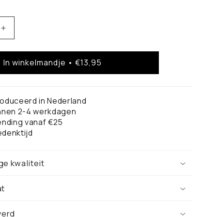
Aantal
verhogen
voor
In winkelmandje • €13,95
r
Zoetermeer
Stadskaart
-
Poster
oduceerd in Nederland
innen 2-4 werkdagen
ending vanaf €25
denktijd
ge kwaliteit
at
verd