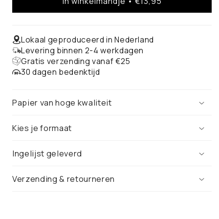
In winkelmandje • €13,95
Tilburg
Tilburg
Stadskaart
Stadskaart
–
–
Poster
Poster
Lokaal geproduceerd in Nederland
Levering binnen 2-4 werkdagen
Gratis verzending vanaf €25
30 dagen bedenktijd
Papier van hoge kwaliteit
Kies je formaat
Ingelijst geleverd
Verzending & retourneren