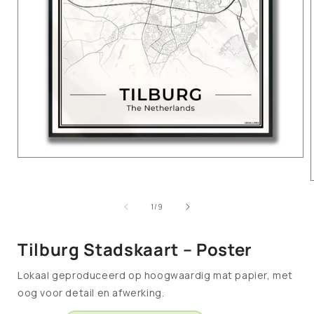
van
1
/
9
Tilburg Stadskaart – Poster
Lokaal geproduceerd op hoogwaardig mat papier, met
oog voor detail en afwerking.