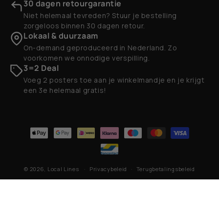
30 dagen retourgarantie
Niet helemaal tevreden? Stuur je bestelling
zorgeloos binnen 30 dagen retour.
Lokaal & duurzaam
On-demand geproduceerd in Nederland. Zo
voorkomen we onnodige verspilling.
3=2 Deal
Voeg 2 posters toe aan je winkelmandje en je krijgt
een 3e helemaal gratis!
Betaalmethoden
© 2026,
Local Lines
Privacybeleid
Terugbetalingsbeleid
Contactgegevens
Algemene voorwaarden
Verzendbeleid
Wettelijke kennisgeving