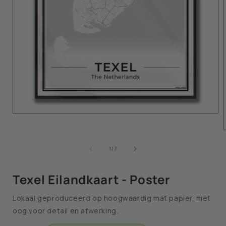
van
1
/
7
Texel Eilandkaart - Poster
Lokaal geproduceerd op hoogwaardig mat papier, met
oog voor detail en afwerking.