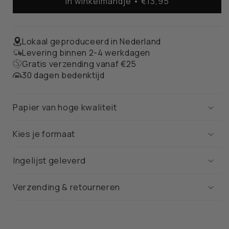
In winkelmandje • €13,95
Rotterdam
Rotterdam
Stadskaart
Stadskaart
–
–
Poster
Poster
Lokaal geproduceerd in Nederland
Levering binnen 2-4 werkdagen
Gratis verzending vanaf €25
30 dagen bedenktijd
Papier van hoge kwaliteit
Kies je formaat
Ingelijst geleverd
Verzending & retourneren