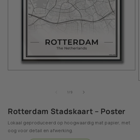
van
1
/
9
Rotterdam Stadskaart – Poster
Lokaal geproduceerd op hoogwaardig mat papier, met
oog voor detail en afwerking.