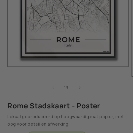
van
1
/
8
Rome Stadskaart - Poster
Lokaal geproduceerd op hoogwaardig mat papier, met
oog voor detail en afwerking.