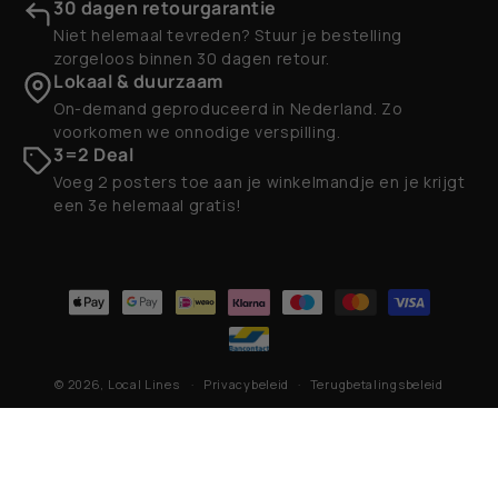
30 dagen retourgarantie
Niet helemaal tevreden? Stuur je bestelling
zorgeloos binnen 30 dagen retour.
Lokaal & duurzaam
On-demand geproduceerd in Nederland. Zo
voorkomen we onnodige verspilling.
3=2 Deal
Voeg 2 posters toe aan je winkelmandje en je krijgt
een 3e helemaal gratis!
Betaalmethoden
© 2026,
Local Lines
Privacybeleid
Terugbetalingsbeleid
Contactgegevens
Algemene voorwaarden
Verzendbeleid
Wettelijke kennisgeving