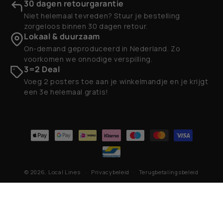
30 dagen retourgarantie
Niet helemaal tevreden? Stuur je bestelling
zorgeloos binnen 30 dagen retour.
Lokaal & duurzaam
On-demand geproduceerd in Nederland. Zo
voorkomen we onnodige verspilling.
3=2 Deal
Voeg 2 posters toe aan je winkelmandje en je krijgt
een 3e helemaal gratis!
Betaalmethoden
© 2026,
Local Lines
Privacybeleid
Terugbetalingsbeleid
Contactgegevens
Algemene voorwaarden
Verzendbeleid
Wettelijke kennisgeving