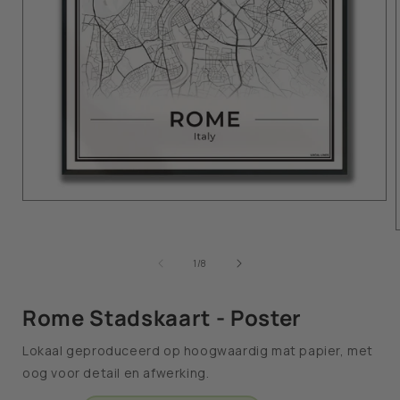
van
1
/
8
Rome Stadskaart - Poster
Lokaal geproduceerd op hoogwaardig mat papier, met
oog voor detail en afwerking.