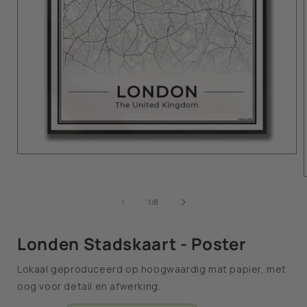
van
1
/
8
Londen Stadskaart - Poster
Lokaal geproduceerd op hoogwaardig mat papier, met
oog voor detail en afwerking.