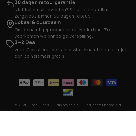
30 dagen retourgarantie
Niet helemaal tevreden? Stuur je bestelling
zorgeloos binnen 30 dagen retour.
Lokaal & duurzaam
On-demand geproduceerd in Nederland. Zo
voorkomen we onnodige verspilling.
3=2 Deal
Voeg 2 posters toe aan je winkelmandje en je krijgt
een 3e helemaal gratis!
Betaalmethoden
© 2026,
Local Lines
Privacybeleid
Terugbetalingsbeleid
Contactgegevens
Algemene voorwaarden
Verzendbeleid
Wettelijke kennisgeving