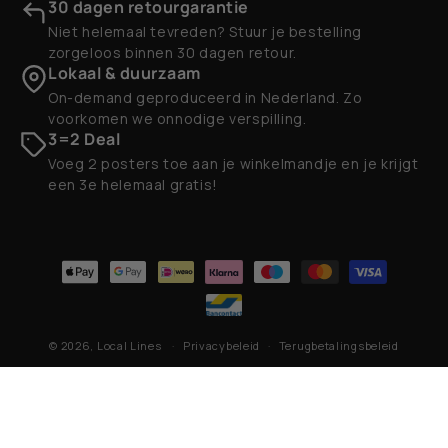
30 dagen retourgarantie
Niet helemaal tevreden? Stuur je bestelling
zorgeloos binnen 30 dagen retour.
Lokaal & duurzaam
On-demand geproduceerd in Nederland. Zo
voorkomen we onnodige verspilling.
3=2 Deal
Voeg 2 posters toe aan je winkelmandje en je krijgt
een 3e helemaal gratis!
Betaalmethoden
© 2026,
Local Lines
Privacybeleid
Terugbetalingsbeleid
Contactgegevens
Algemene voorwaarden
Verzendbeleid
Wettelijke kennisgeving