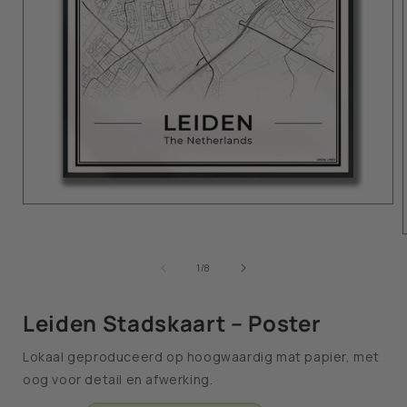
van
1
/
8
Leiden Stadskaart – Poster
Lokaal geproduceerd op hoogwaardig mat papier, met
oog voor detail en afwerking.