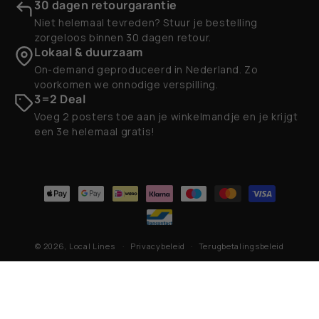
30 dagen retourgarantie
Niet helemaal tevreden? Stuur je bestelling
zorgeloos binnen 30 dagen retour.
Lokaal & duurzaam
On-demand geproduceerd in Nederland. Zo
voorkomen we onnodige verspilling.
3=2 Deal
Voeg 2 posters toe aan je winkelmandje en je krijgt
een 3e helemaal gratis!
Betaalmethoden
© 2026,
Local Lines
Privacybeleid
Terugbetalingsbeleid
Contactgegevens
Algemene voorwaarden
Verzendbeleid
Wettelijke kennisgeving