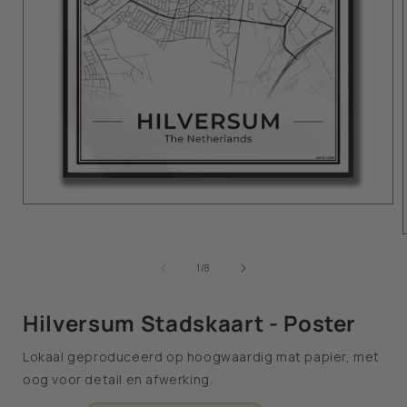
van
1
/
8
Hilversum Stadskaart - Poster
Lokaal geproduceerd op hoogwaardig mat papier, met
oog voor detail en afwerking.