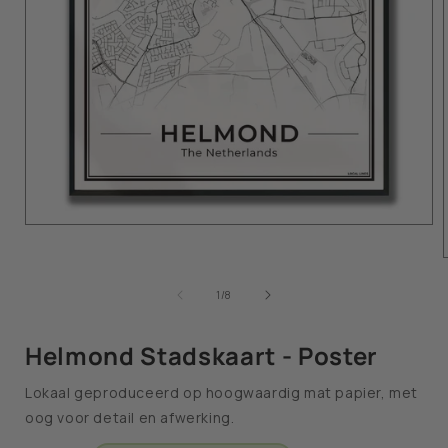
van
1
/
8
Helmond Stadskaart - Poster
Lokaal geproduceerd op hoogwaardig mat papier, met
oog voor detail en afwerking.