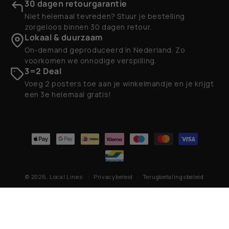
30 dagen retourgarantie
Niet helemaal tevreden? Stuur je bestelling
zorgeloos binnen 30 dagen retour.
Lokaal & duurzaam
On-demand geproduceerd in Nederland. Zo
voorkomen we onnodige verspilling.
3=2 Deal
Voeg 2 posters toe aan je winkelmandje en je krijgt
een 3e helemaal gratis!
Betaalmethoden
© 2026,
Local Lines
Privacybeleid
Terugbetalingsbeleid
Contactgegevens
Algemene voorwaarden
Verzendbeleid
Wettelijke kennisgeving