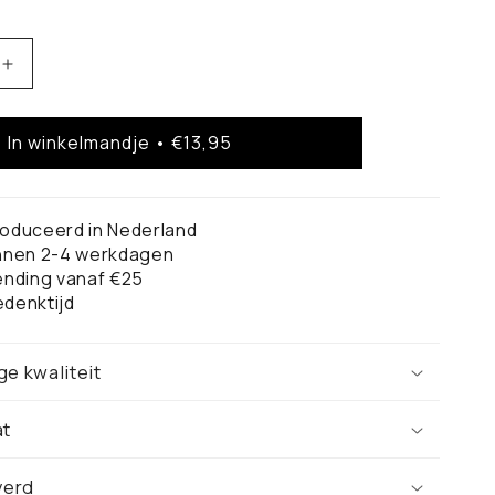
Aantal
verhogen
voor
In winkelmandje • €13,95
Haarlem
Stadskaart
–
Poster
oduceerd in Nederland
innen 2-4 werkdagen
ending vanaf €25
denktijd
ge kwaliteit
at
verd