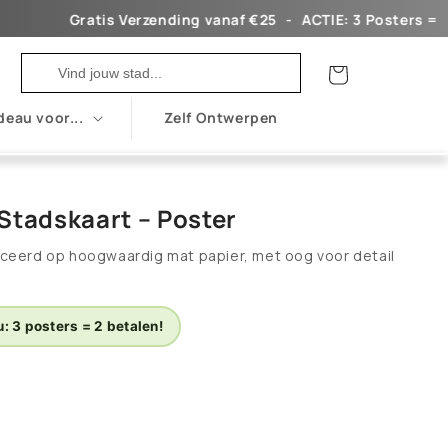
Gratis Verzending vanaf €25ㅤ ㅤ ㅤ-ㅤ ㅤ ㅤㅤACTIE: 3 Posters = 2 Betal
Winkelwagen
deau voor...
Zelf Ontwerpen
Stadskaart – Poster
ceerd op hoogwaardig mat papier, met oog voor detail
: 3 posters = 2 betalen!