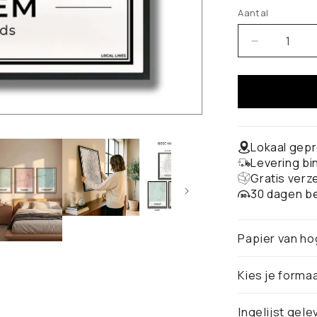
Aantal
Aantal
verlagen
voor
Haarlem
Stadskaart
–
Poster
Lokaal gepr
Levering b
Gratis verz
30 dagen be
Papier van ho
Kies je forma
Ingelijst gele