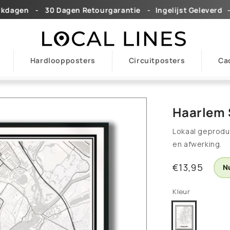
ㅤ ㅤ -ㅤ ㅤ ㅤ 30 Dagen Retourgarantieㅤ ㅤ ㅤ -ㅤ ㅤ ㅤㅤIngelijst Geleverdㅤㅤ ㅤ ㅤ-
Hardloopposters
Circuitposters
Ca
Haarlem 
Lokaal geprodu
en afwerking.
Normale
€13,95
Nu
prijs
Kleur
Light
Variant
uitverkocht
of