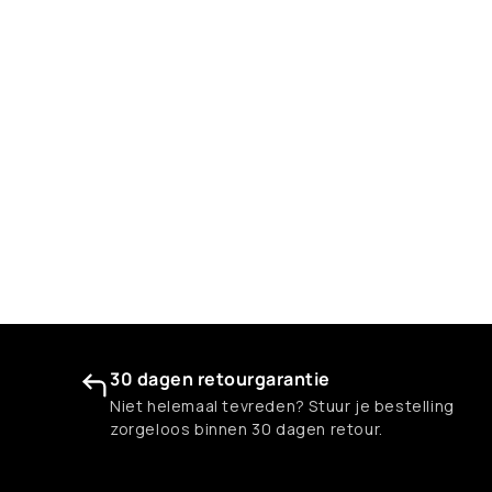
30 dagen retourgarantie
Niet helemaal tevreden? Stuur je bestelling
zorgeloos binnen 30 dagen retour.