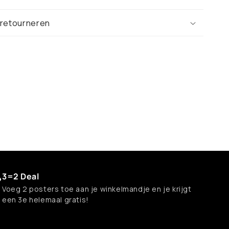
 retourneren
3=2 Deal
Voeg 2 posters toe aan je winkelmandje en je krijgt
een 3e helemaal gratis!