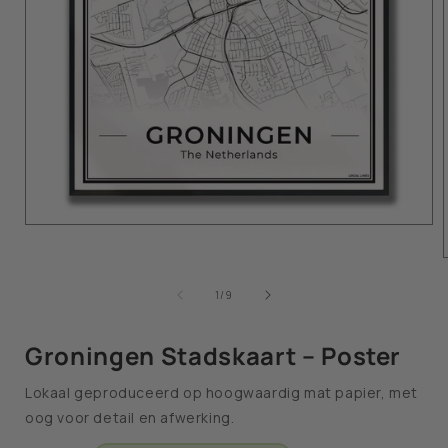
van
1
/
9
Groningen Stadskaart – Poster
Lokaal geproduceerd op hoogwaardig mat papier, met
oog voor detail en afwerking.