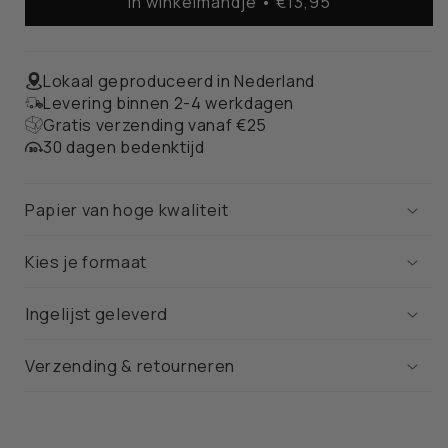
In winkelmandje • €13,95
Groningen
Groningen
Stadskaart
Stadskaart
–
–
Poster
Poster
Lokaal geproduceerd in Nederland
Levering binnen 2-4 werkdagen
Gratis verzending vanaf €25
30 dagen bedenktijd
Papier van hoge kwaliteit
Kies je formaat
Ingelijst geleverd
Verzending & retourneren