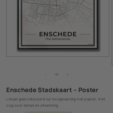
van
1
/
8
Enschede Stadskaart – Poster
Lokaal geproduceerd op hoogwaardig mat papier, met
oog voor detail en afwerking.