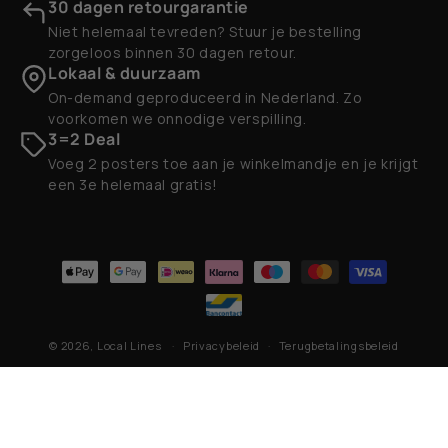
30 dagen retourgarantie
Niet helemaal tevreden? Stuur je bestelling
zorgeloos binnen 30 dagen retour.
Lokaal & duurzaam
On-demand geproduceerd in Nederland. Zo
voorkomen we onnodige verspilling.
3=2 Deal
Voeg 2 posters toe aan je winkelmandje en je krijgt
een 3e helemaal gratis!
Betaalmethoden
© 2026,
Local Lines
Privacybeleid
Terugbetalingsbeleid
Contactgegevens
Algemene voorwaarden
Verzendbeleid
Wettelijke kennisgeving