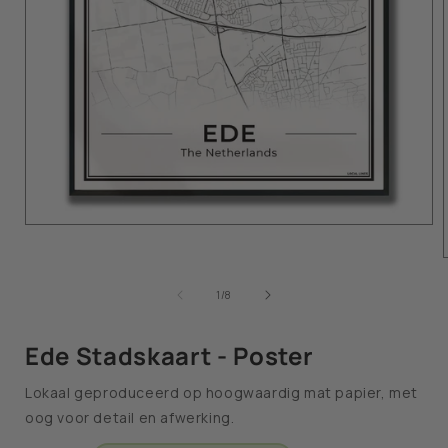
van
1
/
8
Ede Stadskaart - Poster
Lokaal geproduceerd op hoogwaardig mat papier, met
oog voor detail en afwerking.