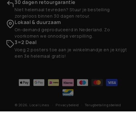
30 dagen retourgarantie
Niet helemaal tevreden? Stuur je bestelling
zorgeloos binnen 30 dagen retour.
Lokaal & duurzaam
On-demand geproduceerd in Nederland. Zo
voorkomen we onnodige verspilling.
3=2 Deal
Voeg 2 posters toe aan je winkelmandje en je krijgt
een 3e helemaal gratis!
Betaalmethoden
© 2026,
Local Lines
Privacybeleid
Terugbetalingsbeleid
Contactgegevens
Algemene voorwaarden
Verzendbeleid
Wettelijke kennisgeving