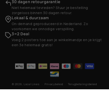
30 dagen retourgarantie
Niet helemaal tevreden? Stuur je bestelling
zorgeloos binnen 30 dagen retour.
Lokaal & duurzaam
On-demand geproduceerd in Nederland. Zo
voorkomen we onnodige verspilling.
3=2 Deal
Voeg 2 posters toe aan je winkelmandje en je krijgt
een 3e helemaal gratis!
Betaalmethoden
© 2026,
Local Lines
Privacybeleid
Terugbetalingsbeleid
Contactgegevens
Algemene voorwaarden
Verzendbeleid
Wettelijke kennisgeving