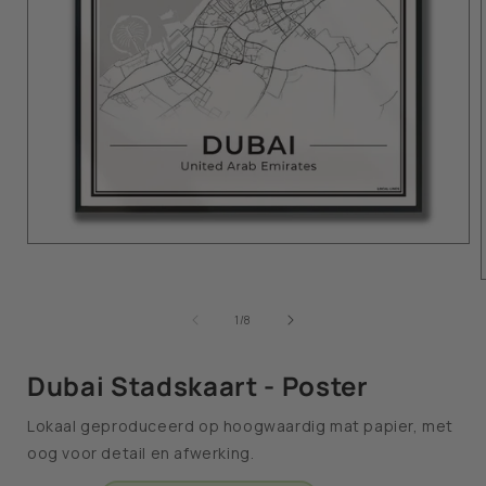
van
1
/
8
Dubai Stadskaart - Poster
Lokaal geproduceerd op hoogwaardig mat papier, met
oog voor detail en afwerking.