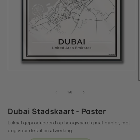
van
1
/
8
Dubai Stadskaart - Poster
Lokaal geproduceerd op hoogwaardig mat papier, met
oog voor detail en afwerking.