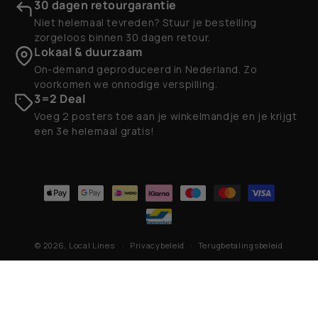
30 dagen retourgarantie
Niet helemaal tevreden? Stuur je bestelling
zorgeloos binnen 30 dagen retour.
Lokaal & duurzaam
On-demand geproduceerd in Nederland. Zo
voorkomen we onnodige verspilling.
3=2 Deal
Voeg 2 posters toe aan je winkelmandje en je krijgt
een 3e helemaal gratis!
Betaalmethoden
© 2026,
Local Lines
Privacybeleid
Terugbetalingsbeleid
Contactgegevens
Algemene voorwaarden
Verzendbeleid
Wettelijke kennisgeving