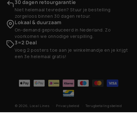
30 dagen retourgarantie
Niet helemaal tevreden? Stuur je bestelling
zorgeloos binnen 30 dagen retour.
Lokaal & duurzaam
On-demand geproduceerd in Nederland. Zo
voorkomen we onnodige verspilling.
3=2 Deal
Voeg 2 posters toe aan je winkelmandje en je krijgt
een 3e helemaal gratis!
Betaalmethoden
© 2026,
Local Lines
Privacybeleid
Terugbetalingsbeleid
Contactgegevens
Algemene voorwaarden
Verzendbeleid
Wettelijke kennisgeving