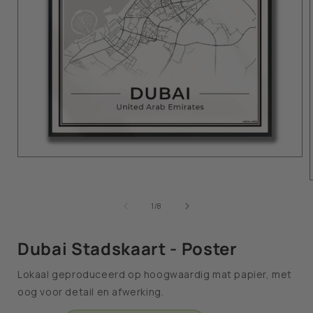
van
1
/
8
Dubai Stadskaart - Poster
Lokaal geproduceerd op hoogwaardig mat papier, met
oog voor detail en afwerking.