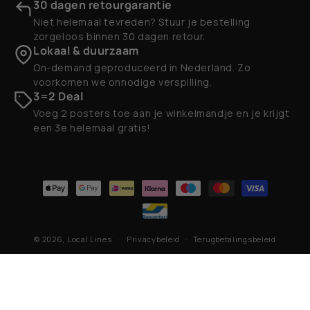
30 dagen retourgarantie
Niet helemaal tevreden? Stuur je bestelling
zorgeloos binnen 30 dagen retour.
Lokaal & duurzaam
On-demand geproduceerd in Nederland. Zo
voorkomen we onnodige verspilling.
3=2 Deal
Voeg 2 posters toe aan je winkelmandje en je krijgt
een 3e helemaal gratis!
Betaalmethoden
© 2026,
Local Lines
Privacybeleid
Terugbetalingsbeleid
Contactgegevens
Algemene voorwaarden
Verzendbeleid
Wettelijke kennisgeving