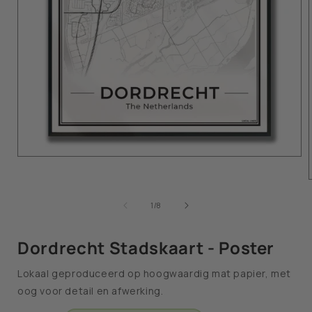
van
1
/
8
Dordrecht Stadskaart - Poster
Lokaal geproduceerd op hoogwaardig mat papier, met
oog voor detail en afwerking.