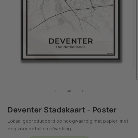
van
1
/
8
Deventer Stadskaart - Poster
Lokaal geproduceerd op hoogwaardig mat papier, met
oog voor detail en afwerking.