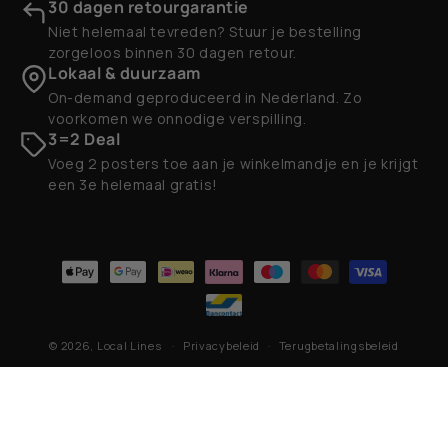
30 dagen retourgarantie
Niet helemaal tevreden? Stuur je bestelling
zorgeloos binnen 30 dagen retour.
Lokaal & duurzaam
On-demand geproduceerd in Nederland. Zo
voorkomen we onnodige verspilling.
3=2 Deal
Voeg 2 posters toe aan je winkelmandje en je krijgt
een 3e helemaal gratis!
Betaalmethoden
© 2026,
Local Lines
Privacybeleid
Terugbetalingsbeleid
Contactgegevens
Algemene voorwaarden
Verzendbeleid
Wettelijke kennisgeving