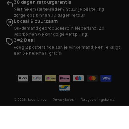
30 dagen retourgarantie
Niet helemaal tevreden? Stuur je bestelling
zorgeloos binnen 30 dagen retour.
Lokaal & duurzaam
On-demand geproduceerd in Nederland. Zo
voorkomen we onnodige verspilling.
3=2 Deal
Voeg 2 posters toe aan je winkelmandje en je krijgt
een 3e helemaal gratis!
Betaalmethoden
© 2026,
Local Lines
Privacybeleid
Terugbetalingsbeleid
Contactgegevens
Algemene voorwaarden
Verzendbeleid
Wettelijke kennisgeving