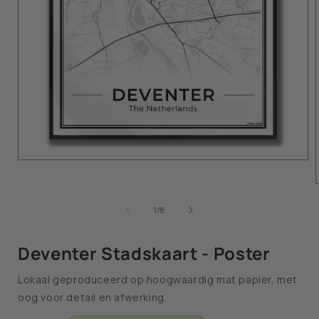
van
1
/
8
Deventer Stadskaart - Poster
Lokaal geproduceerd op hoogwaardig mat papier, met
oog voor detail en afwerking.