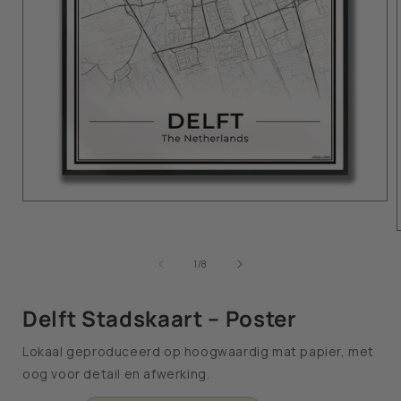
van
1
/
8
Delft Stadskaart – Poster
Lokaal geproduceerd op hoogwaardig mat papier, met
oog voor detail en afwerking.