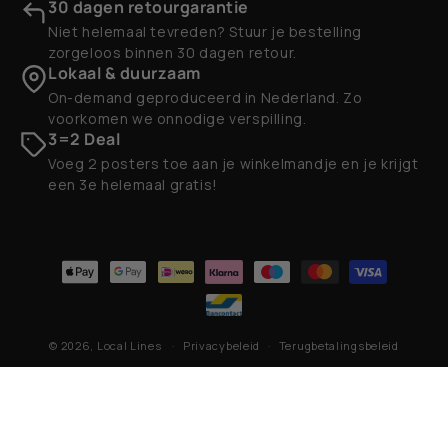
30 dagen retourgarantie
Niet helemaal tevreden? Stuur je bestelling
zorgeloos binnen 30 dagen retour.
Lokaal & duurzaam
On-demand geproduceerd in Nederland. Zo
voorkomen we onnodige verspilling.
3=2 Deal
Voeg 2 posters toe aan je winkelmandje en je krijgt
een 3e helemaal gratis!
Betaalmethoden
© 2026,
Local Lines
Privacybeleid
Terugbetalingsbeleid
Contactgegevens
Algemene voorwaarden
Verzendbeleid
Wettelijke kennisgeving