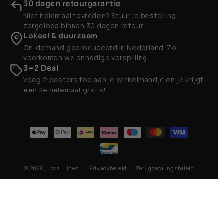
30 dagen retourgarantie
Niet helemaal tevreden? Stuur je bestelling
zorgeloos binnen 30 dagen retour.
Lokaal & duurzaam
On-demand geproduceerd in Nederland. Zo
voorkomen we onnodige verspilling.
3=2 Deal
Voeg 2 posters toe aan je winkelmandje en je krijgt
een 3e helemaal gratis!
Betaalmethoden
© 2026,
Local Lines
Privacybeleid
Terugbetalingsbeleid
Contactgegevens
Algemene voorwaarden
Verzendbeleid
Wettelijke kennisgeving