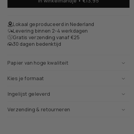
In winkelmandje • €13,95
Amsterdam
Amsterdam
Stadskaart
Stadskaart
–
–
Poster
Poster
Lokaal geproduceerd in Nederland
Levering binnen 2-4 werkdagen
Gratis verzending vanaf €25
30 dagen bedenktijd
Papier van hoge kwaliteit
Kies je formaat
Ingelijst geleverd
Verzending & retourneren