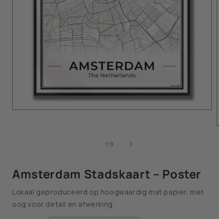
van
1
/
9
Amsterdam Stadskaart – Poster
Lokaal geproduceerd op hoogwaardig mat papier, met
oog voor detail en afwerking.