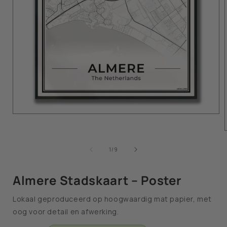
van
1
/
9
Almere Stadskaart – Poster
Lokaal geproduceerd op hoogwaardig mat papier, met
oog voor detail en afwerking.