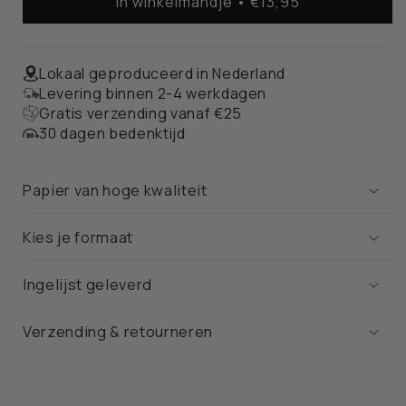
In winkelmandje • €13,95
Almere
Almere
Stadskaart
Stadskaart
–
–
Poster
Poster
Lokaal geproduceerd in Nederland
Levering binnen 2-4 werkdagen
Gratis verzending vanaf €25
30 dagen bedenktijd
Papier van hoge kwaliteit
Kies je formaat
Ingelijst geleverd
Verzending & retourneren