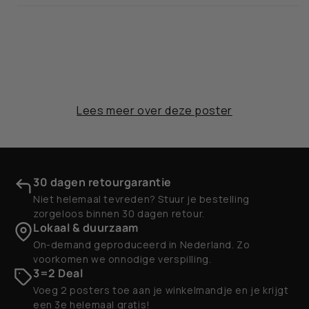
Lees meer over deze poster
30 dagen retourgarantie
Niet helemaal tevreden? Stuur je bestelling
zorgeloos binnen 30 dagen retour.
Lokaal & duurzaam
On-demand geproduceerd in Nederland. Zo
voorkomen we onnodige verspilling.
3=2 Deal
Voeg 2 posters toe aan je winkelmandje en je krijgt
een 3e helemaal gratis!