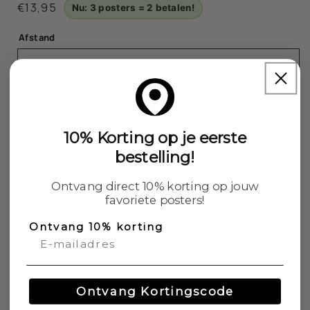
Normale
€13,95
Nu: 3 posters = 2 betalen!
prijs
Afstand
Formaat
10% Korting op je eerste
bestelling!
Lijst
Ontvang direct 10% korting op jouw
favoriete posters!
Aantal
Ontvang 10% korting
Aantal
Aantal
verlagen
verhogen
voor
voor
Personalisatie (Bijv. tijd en naam)
Ontvang Kortingscode
Marathon
Marathon