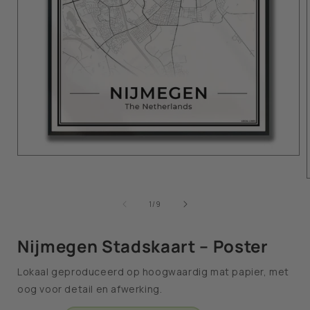
van
1
/
9
Nijmegen Stadskaart – Poster
Lokaal geproduceerd op hoogwaardig mat papier, met
oog voor detail en afwerking.