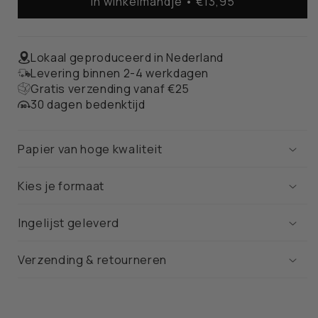
In winkelmandje • €13,95
Nijmegen
Nijmegen
Stadskaart
Stadskaart
–
–
Poster
Poster
Lokaal geproduceerd in Nederland
Levering binnen 2-4 werkdagen
Gratis verzending vanaf €25
30 dagen bedenktijd
Papier van hoge kwaliteit
Kies je formaat
Ingelijst geleverd
Verzending & retourneren