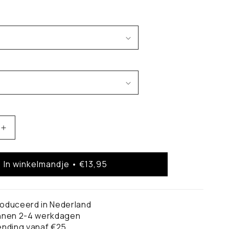
Aantal
verhogen
voor
In winkelmandje • €13,95
Nijmegen
Stadskaart
–
Poster
oduceerd in Nederland
innen 2-4 werkdagen
ending vanaf €25