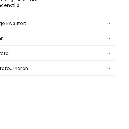
denktijd
ge kwaliteit
at
verd
 retourneren