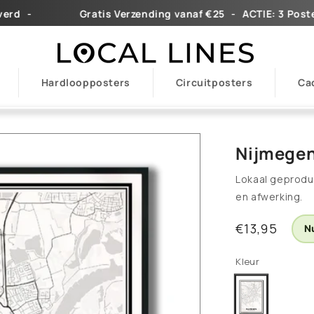
ㅤ ㅤ-
Gratis Verzending vanaf €25ㅤ ㅤ ㅤ-ㅤ ㅤ ㅤㅤACTIE: 3 Posters = 2
Hardloopposters
Circuitposters
Ca
Nijmegen
Lokaal geprodu
en afwerking.
Normale
€13,95
Nu
prijs
Kleur
Light
Variant
uitverkocht
of