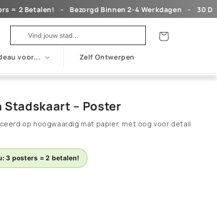
 Betalen!ㅤ ㅤ ㅤ -ㅤ ㅤ ㅤ Bezorgd Binnen 2-4 Werkdagenㅤ ㅤ ㅤ -ㅤ ㅤ ㅤ 30 Dagen Re
Winkelwagen
deau voor...
Zelf Ontwerpen
 Stadskaart – Poster
ceerd op hoogwaardig mat papier, met oog voor detail
: 3 posters = 2 betalen!