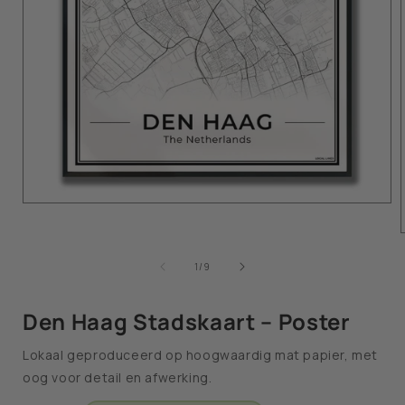
van
1
/
9
Den Haag Stadskaart – Poster
Lokaal geproduceerd op hoogwaardig mat papier, met
oog voor detail en afwerking.