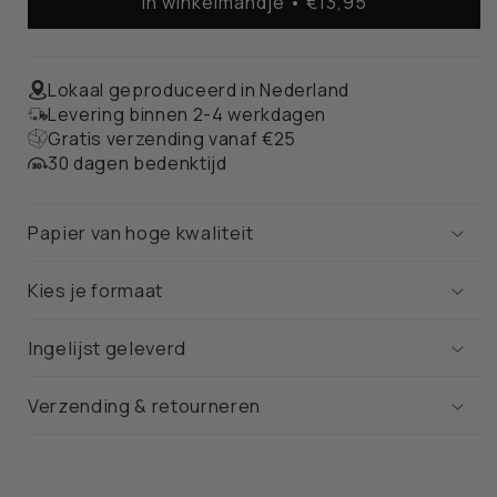
In winkelmandje • €13,95
Den
Den
Haag
Haag
Stadskaart
Stadskaart
–
–
Lokaal geproduceerd in Nederland
Poster
Poster
Levering binnen 2-4 werkdagen
Gratis verzending vanaf €25
30 dagen bedenktijd
Papier van hoge kwaliteit
Kies je formaat
Ingelijst geleverd
Verzending & retourneren