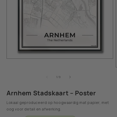
van
1
/
9
Arnhem Stadskaart – Poster
Lokaal geproduceerd op hoogwaardig mat papier, met
oog voor detail en afwerking.