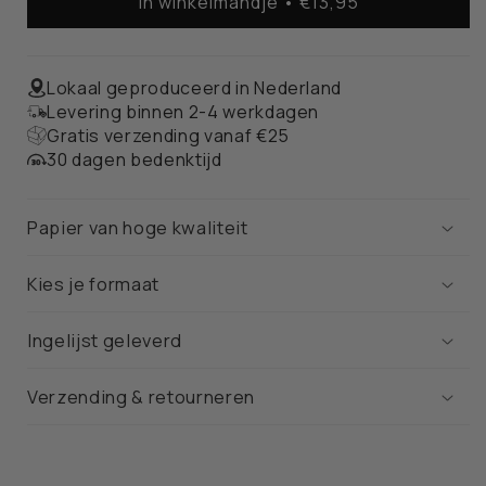
In winkelmandje • €13,95
Arnhem
Arnhem
Stadskaart
Stadskaart
–
–
Poster
Poster
Lokaal geproduceerd in Nederland
Levering binnen 2-4 werkdagen
Gratis verzending vanaf €25
30 dagen bedenktijd
Papier van hoge kwaliteit
Kies je formaat
Ingelijst geleverd
Verzending & retourneren