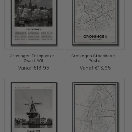
Groningen Fotoposter –
Groningen Stadskaart –
Zwart-Wit
Poster
Normale
Vanaf €13,95
Normale
Vanaf €13,95
prijs
prijs