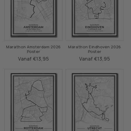
Marathon Amsterdam 2026
Marathon Eindhoven 2026
Poster
Poster
Normale
Vanaf €13,95
Normale
Vanaf €13,95
prijs
prijs