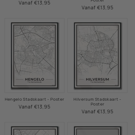
Normale
Vanaf €13,95
Normale
Vanaf €13,95
prijs
prijs
Hengelo Stadskaart - Poster
Hilversum Stadskaart -
Poster
Normale
Vanaf €13,95
Normale
Vanaf €13,95
prijs
prijs