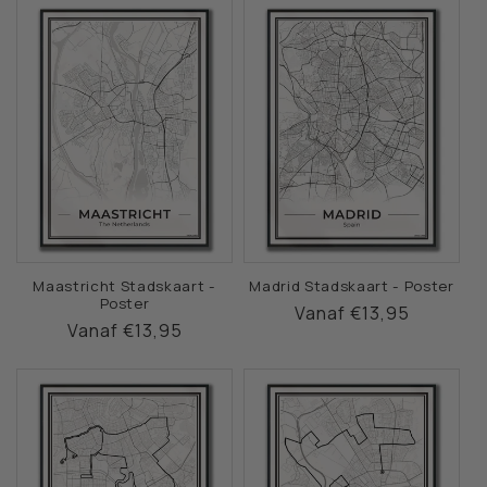
Maastricht Stadskaart -
Madrid Stadskaart - Poster
Poster
Normale
Vanaf €13,95
Normale
Vanaf €13,95
prijs
prijs