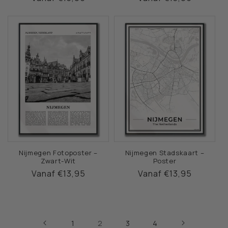
prijs
prijs
Nijmegen Fotoposter –
Nijmegen Stadskaart –
Zwart-Wit
Poster
Normale
Vanaf €13,95
Normale
Vanaf €13,95
prijs
prijs
2
1
3
4