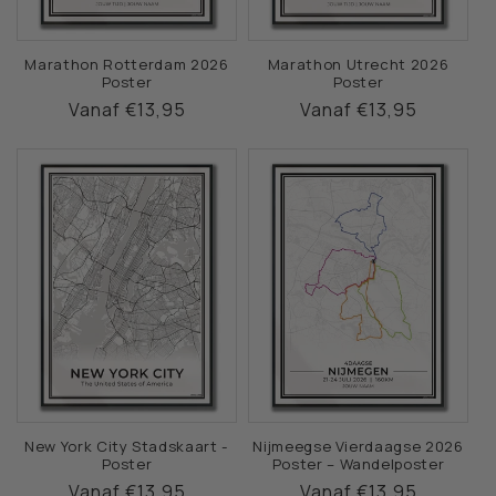
Marathon Rotterdam 2026
Marathon Utrecht 2026
Poster
Poster
Normale
Vanaf €13,95
Normale
Vanaf €13,95
prijs
prijs
New York City Stadskaart -
Nijmeegse Vierdaagse 2026
Poster
Poster – Wandelposter
Normale
Vanaf €13,95
Normale
Vanaf €13,95