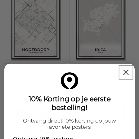
Hoofddorp Stadskaart -
Ibiza Eilandkaart - Poster
Poster
Normale
Vanaf €13,95
Normale
Vanaf €13,95
prijs
prijs
10% Korting op je eerste
bestelling!
Ontvang direct 10% korting op jouw
favoriete posters!
Ontvang 10% korting