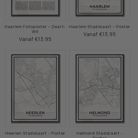
Haarlem Fotoposter – Zwart-
Haarlem Stadskaart – Poster
Wit
Normale
Vanaf €13,95
Normale
Vanaf €13,95
prijs
prijs
Heerlen Stadskaart - Poster
Helmond Stadskaart -
Poster