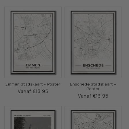
prijs
prijs
Emmen Stadskaart - Poster
Enschede Stadskaart –
Poster
Normale
Vanaf €13,95
Normale
Vanaf €13,95
prijs
prijs