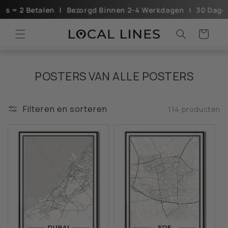
Meteen
lenㅤ ㅤ ㅤㅤ|ㅤ ㅤ ㅤㅤBezorgd Binnen 2-4 Werkdagenㅤㅤ ㅤ ㅤ|ㅤㅤ ㅤ ㅤ30 Dagen Retourgara
naar de
content
Winkelwagen
POSTERS VAN ALLE POSTERS
Filteren en sorteren
114 producten