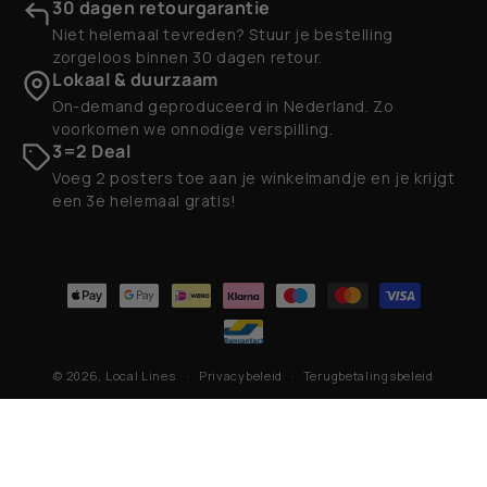
30 dagen retourgarantie
Niet helemaal tevreden? Stuur je bestelling
zorgeloos binnen 30 dagen retour.
Lokaal & duurzaam
On-demand geproduceerd in Nederland. Zo
voorkomen we onnodige verspilling.
3=2 Deal
Voeg 2 posters toe aan je winkelmandje en je krijgt
een 3e helemaal gratis!
Betaalmethoden
© 2026,
Local Lines
Privacybeleid
Terugbetalingsbeleid
Contactgegevens
Algemene voorwaarden
Verzendbeleid
Wettelijke kennisgeving