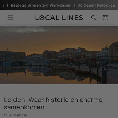
Meteen
Bezorgd Binnen 2-4 Werkdagenㅤㅤ ㅤ ㅤ|ㅤㅤ ㅤ ㅤ30 Dagen Retourgarantieㅤ ㅤ ㅤㅤ|ㅤ ㅤ ㅤ
naar de
content
Winkelwagen
Leiden: Waar historie en charme
samenkomen
17 JANUARI 2025