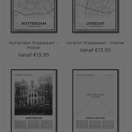
Rotterdam Stadskaart –
Utrecht Stadskaart – Poster
Poster
Normale
Vanaf €13,95
Normale
Vanaf €13,95
prijs
prijs