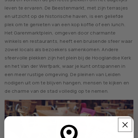
leven te ervaren. De Beestenmarkt, met zijn terrasjes
en uitzicht op de historische haven, is een geliefde
plek om te genieten van een kop koffie of een lunch.
Het Garenmarktplein, omgeven door charmante
winkels en restaurants, heeft een bruisende sfeer waar
zowel locals als bezoekers samenkomen. Andere
sfeervolle plekken zijn het plein bij de Hooglandse Kerk
en het Van der Werfpark, waar je kunt ontspannen in
een meer rustige omgeving. De pleinen van Leiden
nodigen uit om te blijven hangen, mensen te kijken en
de charme van de stad volledig op te nemen.