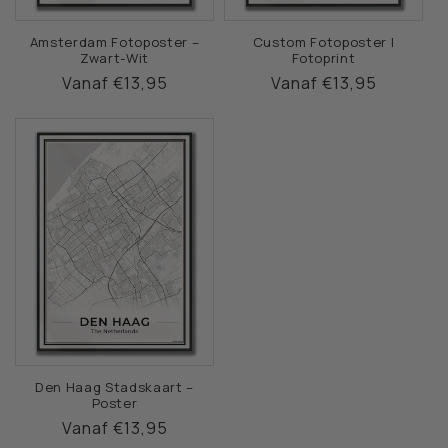
Amsterdam Fotoposter –
Custom Fotoposter |
Zwart-Wit
Fotoprint
Normale
Vanaf €13,95
Normale
Vanaf €13,95
prijs
prijs
Den Haag Stadskaart –
Poster
Normale
Vanaf €13,95